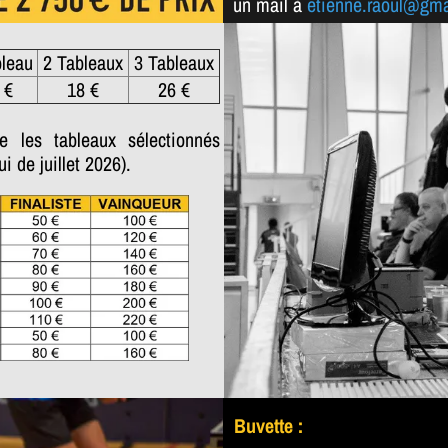
un mail à
etienne.raoul@gma
bleau
2 Tableaux
3 Tableaux
 €
18 €
26 €
ue les tableaux sélectionnés
i de juillet 2026).
Buvette :