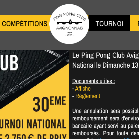
COMPÉTITIONS
BLANK
TOURNOI
Le Ping Pong Club Avig
National le Dimanche 1
Documents utiles :
-
Affiche
-
Règlement
Une annulation sera possibl
remboursement sera d'enviro
bancaire ayant servi au paie
remboursés. Pour toute de