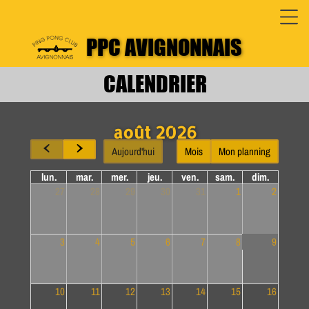
PPC AVIGNONNAIS
CALENDRIER
août 2026
Aujourd'hui
Mois
Mon planning
lun.
mar.
mer.
jeu.
ven.
sam.
dim.
27
28
29
30
31
1
2
3
4
5
6
7
8
9
10
11
12
13
14
15
16