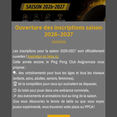
Ouverture des inscriptions saison
2026-2027
15/06/2026
Les inscriptions pour la saison 2026-2027 sont officiellement
ouvertes !
Inscription en ligne ici
Cette année encore, le Ping Pong Club Avignonnais vous
propose :
🏓 des entraînements pour tous les âges et tous les niveaux
(enfants, ados, adultes, seniors, féminines),
🏆 de la compétition pour ceux qui souhaitent se dépasser,
😊 du loisir pour jouer dans une ambiance conviviale,
🎉 des événements et animations tout au long de la saison.
Que vous découvriez le tennis de table ou que vous soyez
joueur expérimenté, vous trouverez votre place au PPCA !