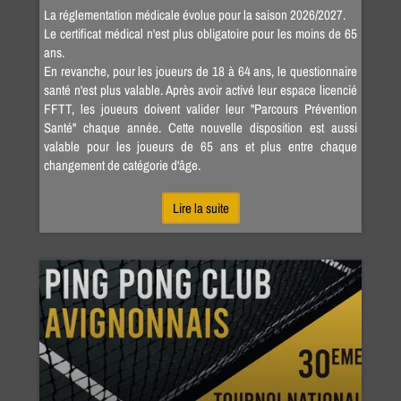
La réglementation médicale évolue pour la saison 2026/2027.
Le certificat médical n'est plus obligatoire pour les moins de 65
ans.
En revanche, pour les joueurs de 18 à 64 ans, le questionnaire
santé n'est plus valable. Après avoir activé leur espace licencié
FFTT, les joueurs doivent valider leur "Parcours Prévention
Santé" chaque année. Cette nouvelle disposition est aussi
valable pour les joueurs de 65 ans et plus entre chaque
changement de catégorie d'âge.
Lire la suite