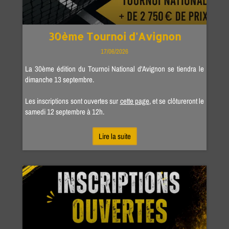
30ème Tournoi d'Avignon
17/06/2026
La 30ème édition du Tournoi National d'Avignon se tiendra le
dimanche 13 septembre.
Les inscriptions sont ouvertes sur
cette page
, et se clôtureront le
samedi 12 septembre à 12h.
Lire la suite