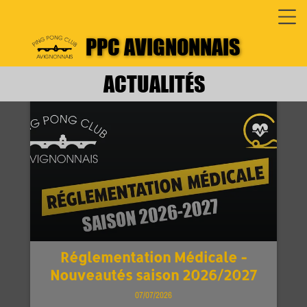
PPC AVIGNONNAIS
ACTUALITÉS
1
2
3
4
5
6
7
8
9
10
>
Réglementation Médicale -
Nouveautés saison 2026/2027
07/07/2026