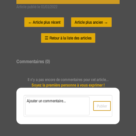
Article publié le 01/01/2022
←
Article plus récent
Article plus ancien
→
☰
Retour à la liste des articles
Commentaires (
0
)
Il n’y a pas encore de commentaires pour cet article...
Soyez la première personne à vous exprimer !
Publier