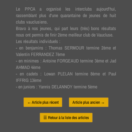
Le PPCA a organisé les interclubs aujourd'hui,
rassemblant plus d'une quarantaine de jeunes de huit
clubs vauclusiens.
Bravo à nos jeunes, qui part leurs (très) bons résultats
nous ont permis de finir 2ème meilleur club de Vaucluse.
Les résultats individuels :
- en benjamins : Thomas SERMOUR termine 2ème et
Valentin FERRANDEZ 7ème
- en minimes : Antoine FORGEAUD termine 3ème et Jad
AHMAD 4ème
- en cadets : Lowan PLELAN termine 8ème et Paul
IFFRIG 13ème
- en juniors : Yannis DELANNOY termine 5ème
←
Article plus récent
Article plus ancien
→
☰
Retour à la liste des articles